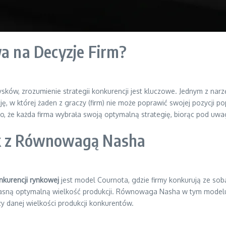
 na Decyzje Firm?
sków, zrozumienie strategii konkurencji jest kluczowe. Jednym z narz
ję, w której żaden z graczy (firm) nie może poprawić swojej pozycji po
, że każda firma wybrała swoją optymalną strategię, biorąc pod uwag
ek z Równowagą Nasha
kurencji rynkowej
jest model Cournota, gdzie firmy konkurują ze sobą
własną optymalną wielkość produkcji. Równowaga Nasha w tym modelu 
zy danej wielkości produkcji konkurentów.