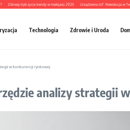
Zdrowy tryb życia trendy w makijażu 2025
Urządzenia IoT: Rewolucja w Twoim 
ryzacja
Technologia
Zdrowie i Uroda
Dom
tegii w konkurencji rynkowej
ędzie analizy strategii w