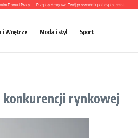
Domu i Pracy
Przepisy drogowe: Twój przewodnik po bezpieczeństwie
Trendy
 i Wnętrze
Moda i styl
Sport
 konkurencji rynkowej