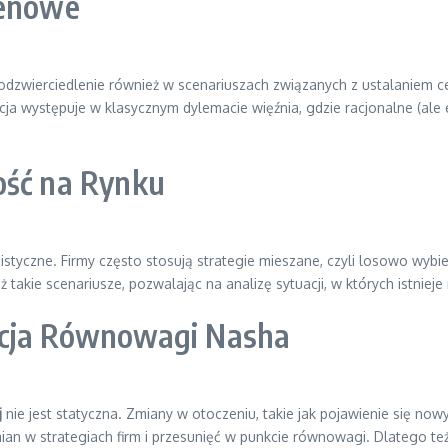
Cenowe
odzwierciedlenie również w scenariuszach związanych z ustalaniem c
a występuje w klasycznym dylemacie więźnia, gdzie racjonalne (ale
ość na Rynku
nistyczne. Firmy często stosują strategie mieszane, czyli losowo wy
takie scenariusze, pozwalając na analizę sytuacji, w których istniej
ucja Równowagi Nasha
j
nie jest statyczna. Zmiany w otoczeniu, takie jak pojawienie się no
an w strategiach firm i przesunięć w punkcie równowagi. Dlatego t