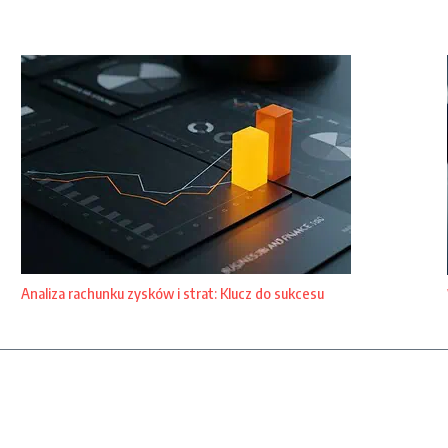
Analiza rachunku zysków i strat: Klucz do sukcesu