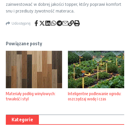
zainwestować w dobrej jakości topper, który poprawi komfort
snu i przedłuży żywotność materaca.
Udostępnij
Powiązane posty
Materiały podłóg winylowych:
Inteligentne podlewanie ogrodu:
trwałość i styl
oszczędzaj wodę i czas
Kategorie