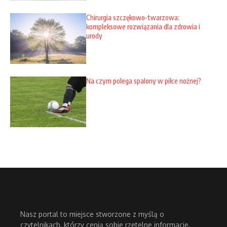
Chirurgia szczękowo-twarzowa:
kompleksowe rozwiązania dla zdrowia i
urody
Na czym polega spalony w piłce nożnej?
Nasz portal to miejsce stworzone z myślą o
czytelnikach, którzy cenią sobie rzetelne informacje,