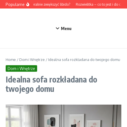
Przejdź do treści
Popularne
Jak naturalnie zwiększyć libido?
Rozwielitka – co to jest i do czego
Menu
Home
/
Dom i Wnętrze
/
Idealna sofa rozkładana do twojego domu
Dom i Wnętrze
Idealna sofa rozkładana do
twojego domu