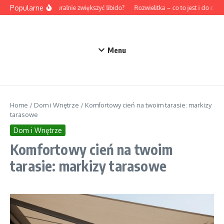
Przejdź do treści
Popularne
Jak naturalnie zwiększyć libido?
Rozwielitka – co to jest i do czego
Menu
Home
/
Dom i Wnętrze
/
Komfortowy cień na twoim tarasie: markizy
tarasowe
Dom i Wnętrze
Komfortowy cień na twoim
tarasie: markizy tarasowe