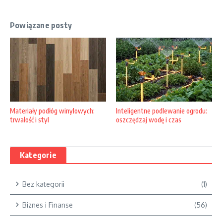
Powiązane posty
Materiały podłóg winylowych:
Inteligentne podlewanie ogrodu:
trwałość i styl
oszczędzaj wodę i czas
Kategorie
Bez kategorii
(1)
Biznes i Finanse
(56)