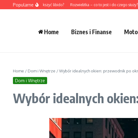
Przejdź do treści
Popularne
Jak naturalnie zwiększyć libido?
Rozwielitka – co to jest i do czego służy?
Zd
Home
Biznes i Finanse
Moto
Home
/
Dom i Wnętrze
/
Wybór idealnych okien: przewodnik po ok
Dom i Wnętrze
Wybór idealnych okien