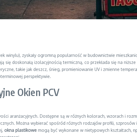
orek winylu), zyskały ogromną popularność w budownictwie mieszkan
ją się doskonałą izolacyjnością termiczną, co przekłada się na niżs
yczne, takie jak deszcz, śnieg, promieniowanie UV i zmienne temper
oterminowej perspektywie.
yjne Okien PCV
ości aranżacyjnych. Dostępne są w różnych kolorach, wzorach i rozm
ycznych. Można wybierać spośród różnych rodzajów profili, szprosów 
j,
okna plastikowe
mogą być wykonane w nietypowych kształtach, np.