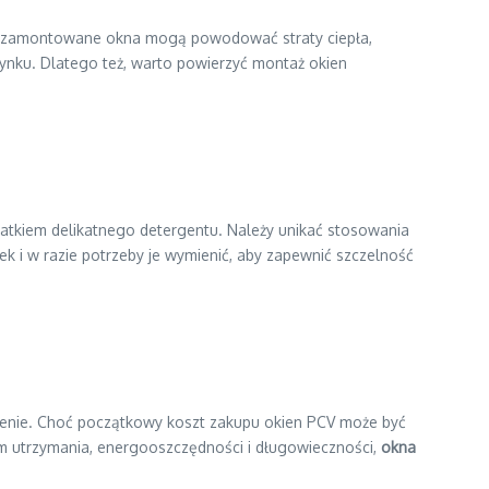
wo zamontowane okna mogą powodować straty ciepła,
ynku. Dlatego też, warto powierzyć montaż okien
datkiem delikatnego detergentu. Należy unikać stosowania
k i w razie potrzeby je wymienić, aby zapewnić szczelność
osażenie. Choć początkowy koszt zakupu okien PCV może być
om utrzymania, energooszczędności i długowieczności,
okna