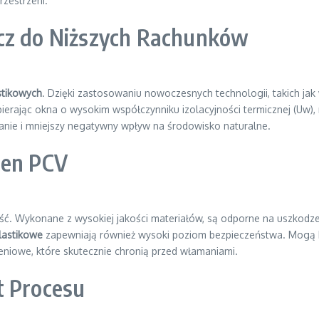
zestrzeni.
ucz do Niższych Rachunków
stikowych
. Dzięki zastosowaniu nowoczesnych technologii, takich jak 
ybierając okna o wysokim współczynniku izolacyjności termicznej (U
ewanie i mniejszy negatywny wpływ na środowisko naturalne.
ien PCV
ć. Wykonane z wysokiej jakości materiałów, są odporne na uszkodzeni
lastikowe
zapewniają również wysoki poziom bezpieczeństwa. Mogą 
eniowe, które skutecznie chronią przed włamaniami.
t Procesu