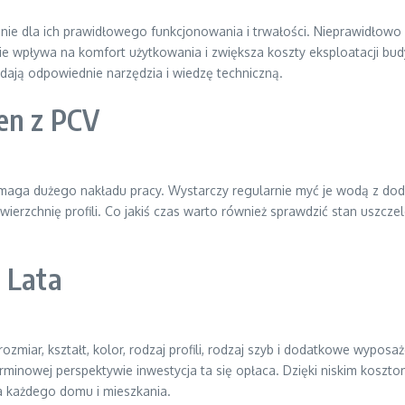
ie dla ich prawidłowego funkcjonowania i trwałości. Nieprawidło
 wpływa na komfort użytkowania i zwiększa koszty eksploatacji bud
dają odpowiednie narzędzia i wiedzę techniczną.
en z PCV
wymaga dużego nakładu pracy. Wystarczy regularnie myć je wodą z do
rzchnię profili. Co jakiś czas warto również sprawdzić stan uszczele
 Lata
 rozmiar, kształt, kolor, rodzaj profili, rodzaj szyb i dodatkowe wyp
rminowej perspektywie inwestycja ta się opłaca. Dzięki niskim koszt
a każdego domu i mieszkania.