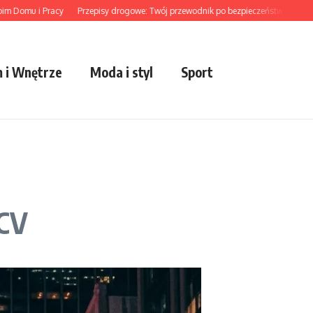
mu i Pracy
Przepisy drogowe: Twój przewodnik po bezpieczeństwie
Trendy z
 i Wnętrze
Moda i styl
Sport
PCV