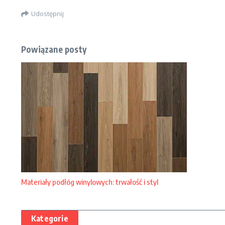
Udostępnij
Powiązane posty
Materiały podłóg winylowych: trwałość i styl
Kategorie