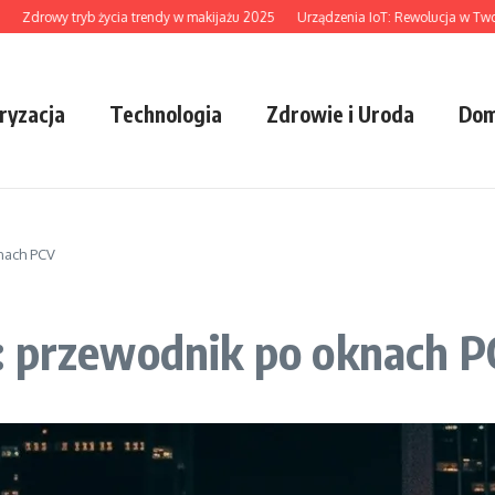
rowy tryb życia trendy w makijażu 2025
Urządzenia IoT: Rewolucja w Twoim Do
ryzacja
Technologia
Zdrowie i Uroda
Dom
nach PCV
: przewodnik po oknach 