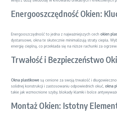
wnętrz dużą swobodę w kreowaniu unikalnych i efektownych pr
Energooszczędność Okien: Kl
Energooszczędność to jedna z najważniejszych cech
okien pla
dystansowe, okna te skutecznie minimalizują straty ciepła. W
energię cieplną, co przekłada się na niższe rachunki za ogrz
Trwałość i Bezpieczeństwo Ok
Okna plastikowe
są cenione za swoją trwałość i długowiecznoś
solidnej konstrukcji i zastosowaniu odpowiednich okuć,
okna p
takie jak wzmocnione szyby, blokady klamki i bolce antywyważ
Montaż Okien: Istotny Elemen