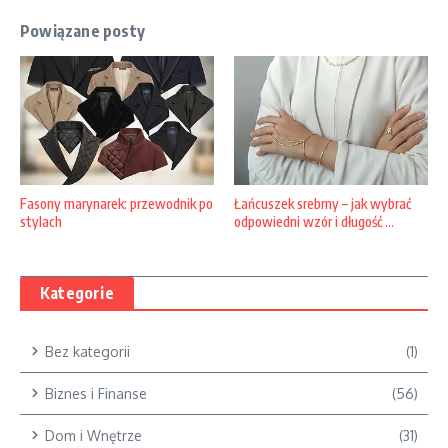
Powiązane posty
Fasony marynarek: przewodnik po
Łańcuszek srebrny – jak wybrać
stylach
odpowiedni wzór i długość ...
Kategorie
Bez kategorii
(1)
Biznes i Finanse
(56)
Dom i Wnętrze
(31)