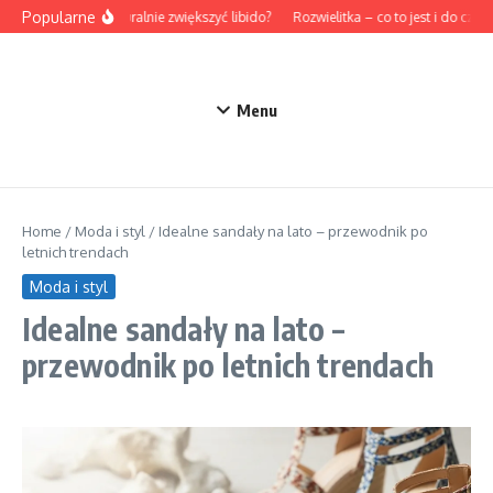
Przejdź do treści
Popularne
Jak naturalnie zwiększyć libido?
Rozwielitka – co to jest i do czego
Menu
Home
/
Moda i styl
/
Idealne sandały na lato – przewodnik po
letnich trendach
Moda i styl
Idealne sandały na lato –
przewodnik po letnich trendach