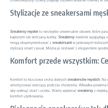
zrównoważony rozwój znajduje odzwierciedlenie również w św
Stylizacje ze sneakersami męs
Sneakersy męskie
to niezwykle uniwersalne obuwie, które pasu
kapturem lub skórzaną kurtkę.
Sneakersy
świetnie wyglądają r
mogą eksperymentować z
sneakersami
w jaskrawych kolorach
stylizacji smart casual. Można je zestawić z eleganckimi spod
Komfort przede wszystkim: 
Komfort to kluczowa cecha dobrych
sneakersów męskich
. Na 
amortyzować wstrząsy podczas chodzenia. Wkładka powinna by
aby uniknąć otarć i ucisku. Warto wybierać
sneakersy
z miękką 
komfort użytkowania.