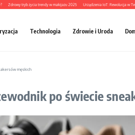
drowy tryb życia trendy w makijażu 2025
Urządzenia IoT: Rewolucja w Twoim D
ryzacja
Technologia
Zdrowie i Uroda
Dom
eakersów męskich
zewodnik po świecie sne