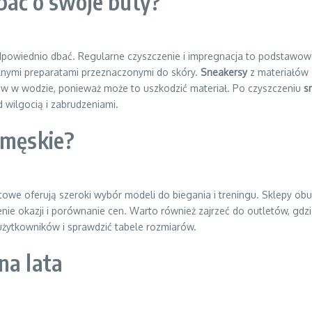
bać o swoje buty?
e odpowiednio dbać. Regularne czyszczenie i impregnacja to podstaw
alnymi preparatami przeznaczonymi do skóry.
Sneakersy
z materiałów 
ów w wodzie, ponieważ może to uszkodzić materiał. Po czyszczeniu
s
 wilgocią i zabrudzeniami.
 męskie?
owe oferują szeroki wybór modeli do biegania i treningu. Sklepy ob
enie okazji i porównanie cen. Warto również zajrzeć do outletów, gd
użytkowników i sprawdzić tabele rozmiarów.
na lata