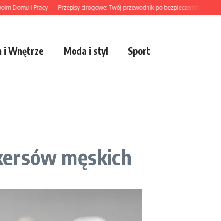
omu i Pracy
Przepisy drogowe: Twój przewodnik po bezpieczeństwie
Trendy
 i Wnętrze
Moda i styl
Sport
akersów męskich