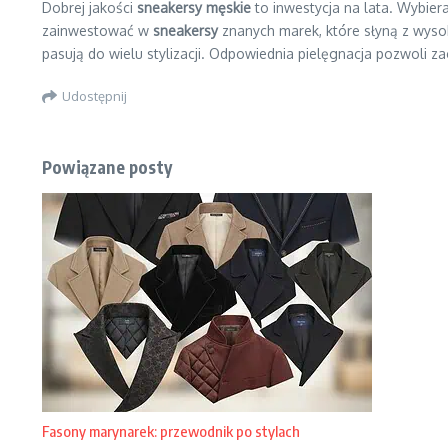
Dobrej jakości
sneakersy męskie
to inwestycja na lata. Wybie
zainwestować w
sneakersy
znanych marek, które słyną z wysok
pasują do wielu stylizacji. Odpowiednia pielęgnacja pozwoli z
Udostępnij
Powiązane posty
Fasony marynarek: przewodnik po stylach