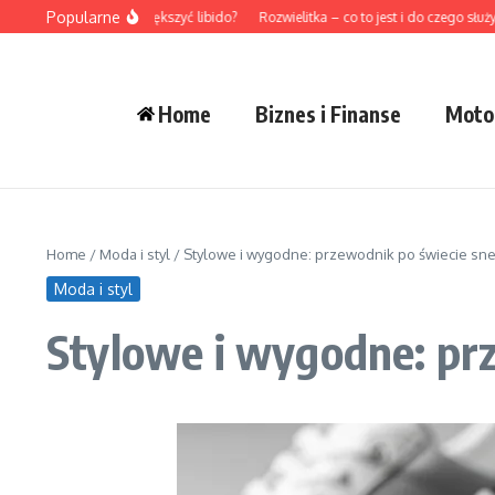
Przejdź do treści
Popularne
Jak naturalnie zwiększyć libido?
Rozwielitka – co to jest i do czego służy?
Z
Home
Biznes i Finanse
Moto
Home
/
Moda i styl
/
Stylowe i wygodne: przewodnik po świecie sn
Moda i styl
Stylowe i wygodne: pr