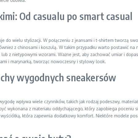
iecie obuwia.
kimi: Od casualu po smart casual
je do wielu stylizacji. W połączeniu z jeansami i t-shirtem tworzą 
ównież z chinosami i koszulą. W takim przypadku warto postawić na
 lub z nietypowymi wzorami. Ważne jest, aby zachować umiar i dopas
niami i marynarką, tworząc nowoczesny i stylowy look.
Cechy wygodnych sneakersów
wygodę wpływa wiele czynników, takich jak rodzaj podeszwy, materiał
ć wykonana z materiału oddychającego, który zapobiega poceniu się
wyściółką, która zapewnia dodatkowy komfort. Niektóre modele posia