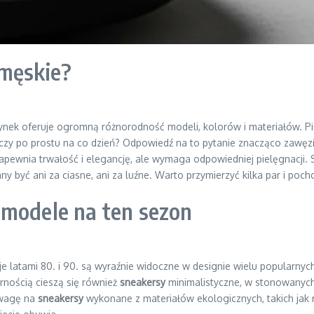
 męskie?
ynek oferuje ogromną różnorodność modeli, kolorów i materiałów. 
, czy po prostu na co dzień? Odpowiedź na to pytanie znacząco zawę
apewnia trwałość i elegancję, ale wymaga odpowiedniej pielęgnacji. Sy
 być ani za ciasne, ani za luźne. Warto przymierzyć kilka par i pocho
 modele na ten sezon
acje latami 80. i 90. są wyraźnie widoczne w designie wielu popularny
rnością cieszą się również
sneakersy
minimalistyczne, w stonowanych b
 uwagę na
sneakersy
wykonane z materiałów ekologicznych, takich jak 