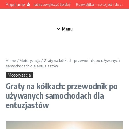
Przejdź do treści
Popularne
Jak naturalnie zwiększyć libido?
Rozwielitka – co to jest i do czego 
Menu
Home
/
Motoryzacja
/
Graty na kółkach: przewodnik po używanych
samochodach dla entuzjastów
Motoryzacja
Graty na kółkach: przewodnik po
używanych samochodach dla
entuzjastów