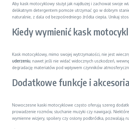
Aby kask motocyklowy służył jak najdłużej i zachował swoje 
delikatnym detergentem pomoże utrzymać go w dobrym stanie. 
naturalnie, z dala od bezpośredniego źródła ciepła. Unikaj s
Kiedy wymienić kask motocyk
Kask motocyklowy, mimo swojej wytrzymałości, nie jest wieczny
uderzeniu
, nawet jeśli nie widać widocznych uszkodzeń, wewn
degradację materiałów pod wpływem czynników atmosferycznyc
Dodatkowe funkcje i akcesoria
Nowoczesne kaski motocyklowe często oferują szereg dodatko
prowadzenie rozmów, słuchanie muzyki czy nawigacji. Niektóre
wymienne wizjery, spoilery czy osłony podbródka, pozwalają 