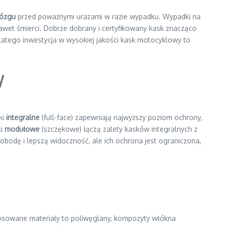
mózgu
przed poważnymi urazami w razie wypadku. Wypadki na
awet śmierci. Dobrze dobrany i certyfikowany kask znacząco
, dlatego inwestycja w wysokiej jakości kask motocyklowy to
y
ki
integralne
(full-face) zapewniają najwyższy poziom ochrony,
ki
modułowe
(szczękowe) łączą zalety kasków integralnych z
wobodę i lepszą widoczność, ale ich ochrona jest ograniczona,
osowane materiały to poliwęglany, kompozyty włókna