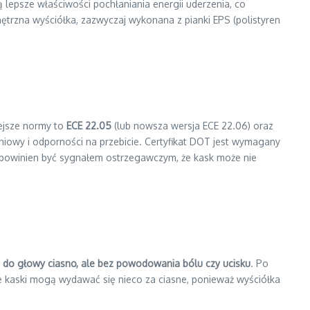
ą lepsze właściwości pochłaniania energii uderzenia, co
trzna wyściółka, zazwyczaj wykonana z pianki EPS (polistyren
iejsze normy to
ECE 22.05
(lub nowsza wersja ECE 22.06) oraz
eniowy i odporności na przebicie. Certyfikat DOT jest wymagany
 powinien być sygnałem ostrzegawczym, że kask może nie
 do głowy ciasno, ale bez powodowania bólu czy ucisku
. Po
we kaski mogą wydawać się nieco za ciasne, ponieważ wyściółka