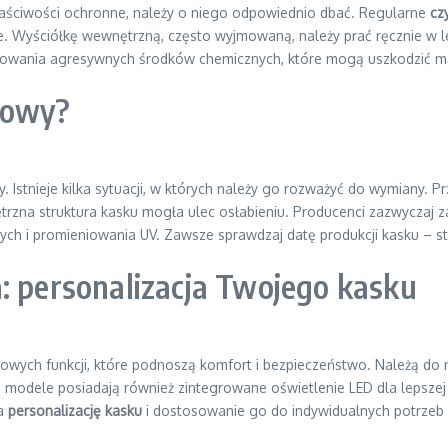
właściwości ochronne, należy o niego odpowiednio dbać. Regularne
cz
Wyściółkę wewnętrzną, często wyjmowaną, należy prać ręcznie w let
tosowania agresywnych środków chemicznych, które mogą uszkodzić mat
lowy?
. Istnieje kilka sytuacji, w których należy go rozważyć do wymiany. 
ętrzna struktura kasku mogła ulec osłabieniu. Producenci zazwyczaj
h i promieniowania UV. Zawsze sprawdzaj datę produkcji kasku – s
: personalizacja Twojego kasku
wych funkcji, które podnoszą komfort i bezpieczeństwo. Należą do 
 modele posiadają również zintegrowane oświetlenie LED dla lepszej
na
personalizację kasku
i dostosowanie go do indywidualnych potrzeb i