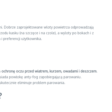
dni. Dobrze zaprojektowane wloty powietrza odprowadzają
rzodu kasku (na szczęce i na czole), a wyloty po bokach i z
 preferencji użytkownika.
a
ochronę oczu przed wiatrem, kurzem, owadami i deszczem
.
osiada powłokę anty-fog zapobiegającą parowaniu.
skutecznie eliminuje problem parowania.
?