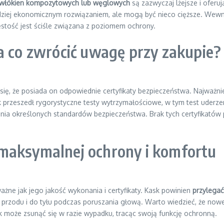
włókien kompozytowych lub węglowych
są zazwyczaj lżejsze i oferuj
dziej ekonomicznym rozwiązaniem, ale mogą być nieco cięższe. Wewnę
ęstość jest ściśle związana z poziomem ochrony.
a co zwrócić uwagę przy zakupie?
się, że posiada on odpowiednie certyfikaty bezpieczeństwa. Najważn
ask przeszedł rygorystyczne testy wytrzymałościowe, w tym test uderz
enia określonych standardów bezpieczeństwa. Brak tych certyfikatów
maksymalnej ochrony i komfortu
e jak jego jakość wykonania i certyfikaty. Kask powinien
przylegać
do przodu i do tyłu podczas poruszania głową. Warto wiedzieć, że no
sk może zsunąć się w razie wypadku, tracąc swoją funkcję ochronną.