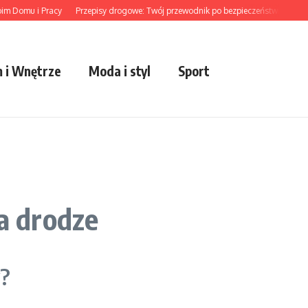
Domu i Pracy
Przepisy drogowe: Twój przewodnik po bezpieczeństwie
Trendy
 i Wnętrze
Moda i styl
Sport
a drodze
y?