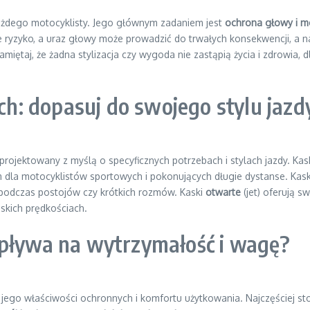
żdego motocyklisty. Jego głównym zadaniem jest
ochrona głowy i 
 ryzyko, a uraz głowy może prowadzić do trwałych konsekwencji, a n
Pamiętaj, że żadna stylizacja czy wygoda nie zastąpią życia i zdrowia
: dopasuj do swojego stylu jazd
aprojektowany z myślą o specyficznych potrzebach i stylach jazdy. Kas
m dla motocyklistów sportowych i pokonujących długie dystanse. Kas
 podczas postojów czy krótkich rozmów. Kaski
otwarte
(jet) oferują s
iskich prędkościach.
wpływa na wytrzymałość i wagę?
go właściwości ochronnych i komfortu użytkowania. Najczęściej st