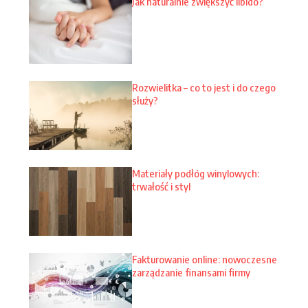
Jak naturalnie zwiększyć libido?
Rozwielitka – co to jest i do czego
służy?
Materiały podłóg winylowych:
trwałość i styl
Fakturowanie online: nowoczesne
zarządzanie finansami firmy