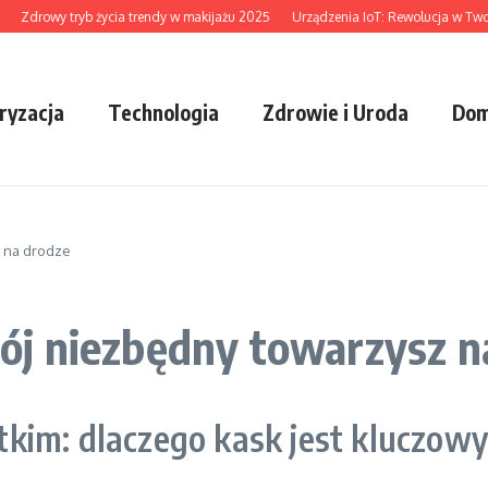
Zdrowy tryb życia trendy w makijażu 2025
Urządzenia IoT: Rewolucja w Twoim 
ryzacja
Technologia
Zdrowie i Uroda
Dom
 na drodze
j niezbędny towarzysz n
kim: dlaczego kask jest kluczow