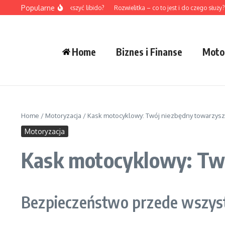
Przejdź do treści
Popularne
Jak naturalnie zwiększyć libido?
Rozwielitka – co to jest i do czego służy?
Home
Biznes i Finanse
Moto
Home
/
Motoryzacja
/
Kask motocyklowy: Twój niezbędny towarzysz
Motoryzacja
Kask motocyklowy: Twó
Bezpieczeństwo przede wszyst