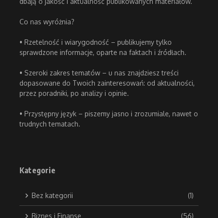
dbają o jakość i aktualność publikowanych materiałów.
Co nas wyróżnia?
• Rzetelność i wiarygodność – publikujemy tylko
sprawdzone informacje, oparte na faktach i źródłach.
• Szeroki zakres tematów – u nas znajdziesz treści
dopasowane do Twoich zainteresowań: od aktualności,
przez poradniki, po analizy i opinie.
• Przystępny język – piszemy jasno i zrozumiale, nawet o
trudnych tematach.
Kategorie
Bez kategorii
(1)
Biznes i Finanse
(56)