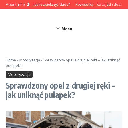
Przejdź do treści
Popularne
Jak naturalnie zwiększyć libido?
Rozwielitka – co to jest i do czego
Menu
Home
/
Motoryzacja
/
Sprawdzony opel z drugiej ręki – jak uniknąć
pułapek?
Motoryzacja
Sprawdzony opel z drugiej ręki –
jak uniknąć pułapek?