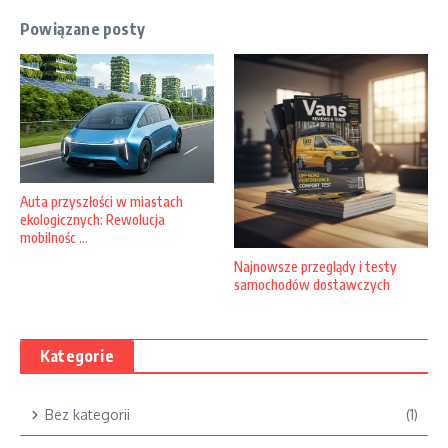
Powiązane posty
Auta przyszłości w miastach
ekologicznych: Rewolucja
mobilnośc ...
Najnowsze przeglądy i testy
samochodów dostawczych
Kategorie
Bez kategorii
(1)