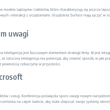
 modele laptopów i tabletów, które charakteryzują się jeszcze lepsz
ych i interakcji z urządzeniami. Urządzenia Surface mają łączyć w s
rum uwagi
a inteligencja jest kluczowym elementem strategii firmy. AI jest int
że sztuczna inteligencja ma potencjał, aby zmienić sposób, w jaki pr
 z pewnością zobaczymy w przyszłości.
crosoft
uktów i usług. Konferencja poświęciła sporo uwagi nowym narzędzio
ieczeństwa na całym świecie, aby stale ulepszać swoje systemy obro