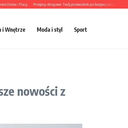
Domu i Pracy
Przepisy drogowe: Twój przewodnik po bezpieczeństwie
Trendy
 i Wnętrze
Moda i styl
Sport
sze nowości z