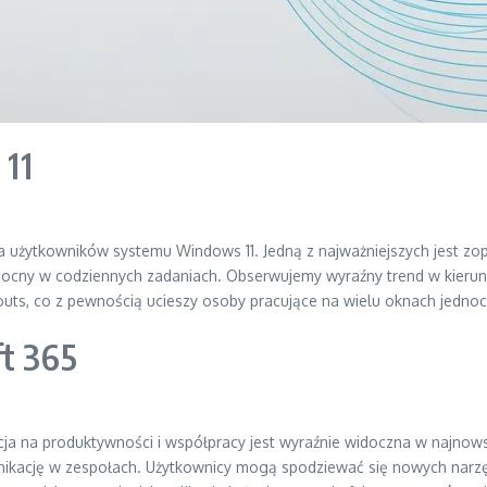
11
la użytkowników systemu Windows 11. Jedną z najważniejszych jest zopt
pomocny w codziennych zadaniach. Obserwujemy wyraźny trend w kierun
outs, co z pewnością ucieszy osoby pracujące na wielu oknach jednoc
ft 365
racja na produktywności i współpracy jest wyraźnie widoczna w naj
munikację w zespołach. Użytkownicy mogą spodziewać się nowych narz