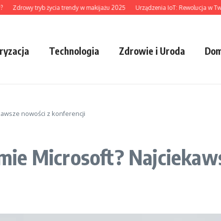
Zdrowy tryb życia trendy w makijażu 2025
Urządzenia IoT: Rewolucja w Twoim 
ryzacja
Technologia
Zdrowie i Uroda
Dom
awsze nowości z konferencji
ie Microsoft? Najciekaw