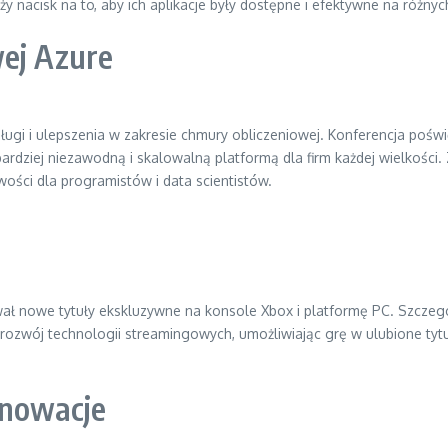
uży nacisk na to, aby ich aplikacje były dostępne i efektywne na różny
wej Azure
ługi i ulepszenia w zakresie chmury obliczeniowej. Konferencja poś
ardziej niezawodną i skalowalną platformą dla firm każdej wielkości.
ci dla programistów i data scientistów.
tował nowe tytuły ekskluzywne na konsole Xbox i platformę PC. Szc
w rozwój technologii streamingowych, umożliwiając grę w ulubione ty
nnowacje