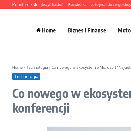
Przejdź do treści
Popularne
Jak naturalnie zwiększyć libido?
Rozwielitka – co to jest i do czego służy?
Home
Biznes i Finanse
Moto
Home
/
Technologia
/
Co nowego w ekosystemie Microsoft? Najciek
Technologia
Co nowego w ekosystem
konferencji