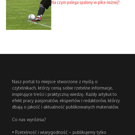
Na czym polega spalony w piłce nożnej?
Nasz portal to miejsce stworzone z myślą o
czytelnikach, którzy cenią sobie rzetelne informacje,
inspirujące treści i praktyczną wiedzę. Każdy artykuł to
efekt pracy pasjonatów, ekspertów i redaktorów, którzy
dbają o jakość i aktualność publikowanych materiałów.
Co nas wyróżnia?
• Rzetelność i wiarygodność – publikujemy tylko