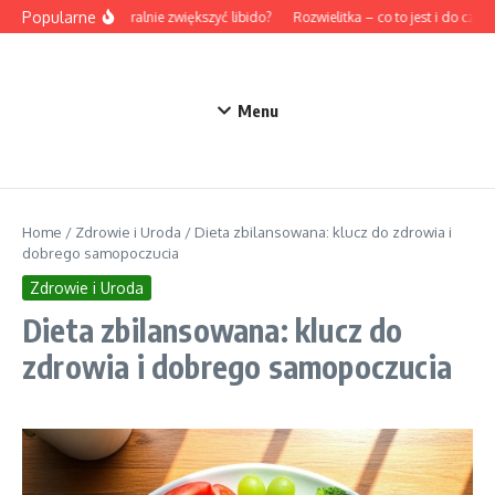
Przejdź do treści
Popularne
Jak naturalnie zwiększyć libido?
Rozwielitka – co to jest i do czego
Menu
Home
/
Zdrowie i Uroda
/
Dieta zbilansowana: klucz do zdrowia i
dobrego samopoczucia
Zdrowie i Uroda
Dieta zbilansowana: klucz do
zdrowia i dobrego samopoczucia