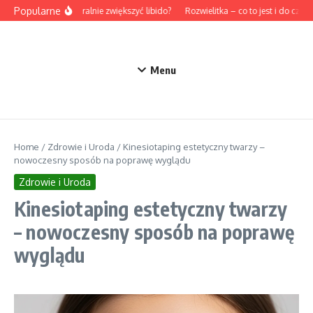
Przejdź do treści
Popularne
Jak naturalnie zwiększyć libido?
Rozwielitka – co to jest i do czego 
Menu
Home
/
Zdrowie i Uroda
/
Kinesiotaping estetyczny twarzy –
nowoczesny sposób na poprawę wyglądu
Zdrowie i Uroda
Kinesiotaping estetyczny twarzy
– nowoczesny sposób na poprawę
wyglądu