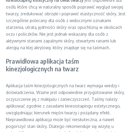
Kinesiotaping estetyczny na owal twarzy
jest odpowiedni dla
osób, które chcą w naturalny sposób poprawić wygląd swojej
twarzy, zredukować obrzęki i poprawić elastyczność skóry. Jest
szczególnie polecany dla osób z widocznymi oznakami
starzenia, utratą jędrności skóry oraz opuchlizną w okolicach
oczu i policzków. Nie jest jednak wskazany dla osób z
aktywnymi stanami zapalnymi skóry, otwartymi ranami lub
alergią na klej akrylowy, który znajduje się na taśmach.
Prawidłowa aplikacja taśm
kinezjologicznych na twarz
Aplikacja taśm kinezjologicznych na twarz wymaga wiedzy i
doświadczenia. Ważne jest odpowiednie przygotowanie skóry,
oczyszczenie jej z makijażu i zanieczyszczeń. Taśmy należy
aplikować zgodnie z zasadami kinesiotapingu estetycznego,
uwzględniając kierunek mięśni twarzy i pożądany efekt.
Nieprawidłowa aplikacja może być nieskuteczna, a nawet
pogorszyć stan skóry. Dlatego rekomenduje się wizytę u