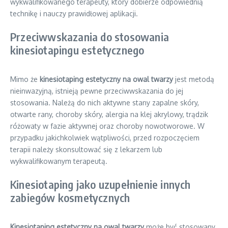
wykwalifikowanego terapeuty, który dobierze odpowiednią
technikę i nauczy prawidłowej aplikacji.
Przeciwwskazania do stosowania
kinesiotapingu estetycznego
Mimo że
kinesiotaping estetyczny na owal twarzy
jest metodą
nieinwazyjną, istnieją pewne przeciwwskazania do jej
stosowania. Należą do nich aktywne stany zapalne skóry,
otwarte rany, choroby skóry, alergia na klej akrylowy, trądzik
różowaty w fazie aktywnej oraz choroby nowotworowe. W
przypadku jakichkolwiek wątpliwości, przed rozpoczęciem
terapii należy skonsultować się z lekarzem lub
wykwalifikowanym terapeutą.
Kinesiotaping jako uzupełnienie innych
zabiegów kosmetycznych
Kinesiotaping estetyczny na owal twarzy
może być stosowany