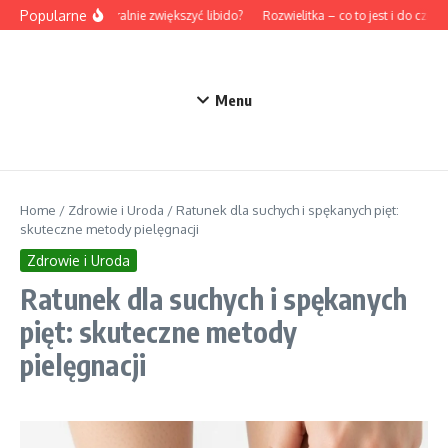
Przejdź do treści
Popularne
Jak naturalnie zwiększyć libido?
Rozwielitka – co to jest i do czego 
Menu
Home
/
Zdrowie i Uroda
/
Ratunek dla suchych i spękanych pięt:
skuteczne metody pielęgnacji
Zdrowie i Uroda
Ratunek dla suchych i spękanych
pięt: skuteczne metody
pielęgnacji