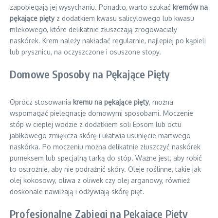
zapobiegają jej wysychaniu. Ponadto, warto szukać
kremów na
pękające pięty
z dodatkiem kwasu salicylowego lub kwasu
mlekowego, które delikatnie złuszczają zrogowaciały
naskórek. Krem należy nakładać regularnie, najlepiej po kąpieli
lub prysznicu, na oczyszczone i osuszone stopy.
Domowe Sposoby na Pękające Pięty
Oprócz stosowania
kremu na pękające pięty
, można
wspomagać pielęgnację domowymi sposobami. Moczenie
stóp w ciepłej wodzie z dodatkiem soli Epsom lub octu
jabłkowego zmiękcza skórę i ułatwia usunięcie martwego
naskórka. Po moczeniu można delikatnie złuszczyć naskórek
pumeksem lub specjalną tarką do stóp. Ważne jest, aby robić
to ostrożnie, aby nie podrażnić skóry. Oleje roślinne, takie jak
olej kokosowy, oliwa z oliwek czy olej arganowy, również
doskonale nawilżają i odżywiają skórę pięt.
Profesjonalne Zabiegi na Pękające Pięty