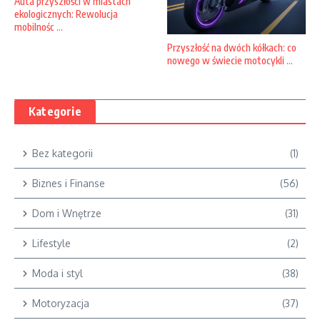
Auta przyszłości w miastach
ekologicznych: Rewolucja
mobilnośc ...
Przyszłość na dwóch kółkach: co
nowego w świecie motocykli ...
Kategorie
Bez kategorii
(1)
Biznes i Finanse
(56)
Dom i Wnętrze
(31)
Lifestyle
(2)
Moda i styl
(38)
Motoryzacja
(37)