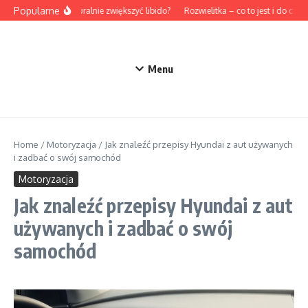
Przejdź do treści
Popularne
Jak naturalnie zwiększyć libido?
Rozwielitka – co to jest i do czego
Menu
Home
/
Motoryzacja
/
Jak znaleźć przepisy Hyundai z aut używanych
i zadbać o swój samochód
Motoryzacja
Jak znaleźć przepisy Hyundai z aut
używanych i zadbać o swój
samochód